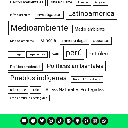
Delitos ambientales
Dina Boluarte
Ecuador
Guyana
Latinoamérica
investigación
Infraestructura
Medioambiente
Medio ambiente
Minería
minería ilegal
océanos
Medioammbiente
perú
Petróleo
peru
oro ilegal
pepe mujica
Políticas ambientales
Política ambiental
Pueblos indígenas
Rafael López Aliaga
Áreas Naturales Protegidas
rolexgate
Tala
áreas naturales protegidas