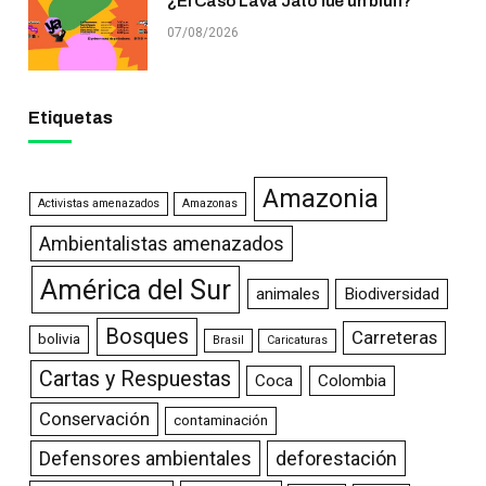
¿El Caso Lava Jato fue un bluff?
07/08/2026
Etiquetas
Amazonia
Activistas amenazados
Amazonas
Ambientalistas amenazados
América del Sur
animales
Biodiversidad
Bosques
Carreteras
bolivia
Brasil
Caricaturas
Cartas y Respuestas
Coca
Colombia
Conservación
contaminación
Defensores ambientales
deforestación