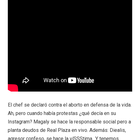
El chef se declaró contra el aborto en defensa de la vida.
Ah, pero cuando había protestas ¿qué decía en su
Instagram? Magaly se hace la responsable social pero a
planta deudos de Real Plaza en vivo. Además: Diealis,
agresor confeso, se hace la víSSStima.. Y tenemos