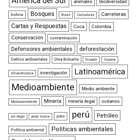
América del Sur
animales
Biodiversidad
Bosques
Carreteras
bolivia
Brasil
Caricaturas
Cartas y Respuestas
Coca
Colombia
Conservación
contaminación
Defensores ambientales
deforestación
Delitos ambientales
Dina Boluarte
Ecuador
Guyana
Latinoamérica
investigación
Infraestructura
Medioambiente
Medio ambiente
Minería
minería ilegal
océanos
Medioammbiente
perú
Petróleo
peru
oro ilegal
pepe mujica
Políticas ambientales
Política ambiental