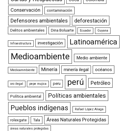
Conservación
contaminación
Defensores ambientales
deforestación
Delitos ambientales
Dina Boluarte
Ecuador
Guyana
Latinoamérica
investigación
Infraestructura
Medioambiente
Medio ambiente
Minería
minería ilegal
océanos
Medioammbiente
perú
Petróleo
peru
oro ilegal
pepe mujica
Políticas ambientales
Política ambiental
Pueblos indígenas
Rafael López Aliaga
Áreas Naturales Protegidas
rolexgate
Tala
áreas naturales protegidas