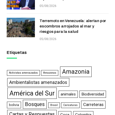
05/08/2026
Terremoto en Venezuela: alertan por
escombros arrojados al mar y
riesgos para la salud
05/08/2026
Etiquetas
Amazonia
Activistas amenazados
Amazonas
Ambientalistas amenazados
América del Sur
animales
Biodiversidad
Bosques
Carreteras
bolivia
Brasil
Caricaturas
Cartas y Respuestas
Coca
Colombia