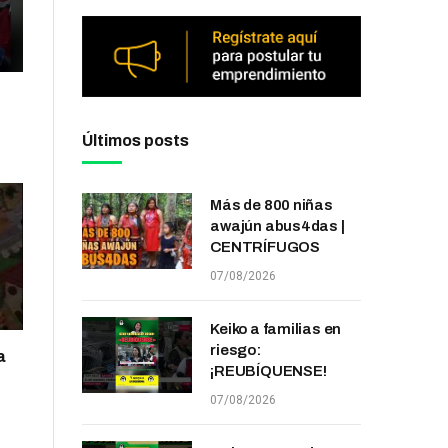
Últimos posts
Más de 800 niñas
awajún abus4das |
CENTRÍFUGOS
07/08/2026
Keiko a familias en
riesgo:
a
¡REUBÍQUENSE!
07/08/2026