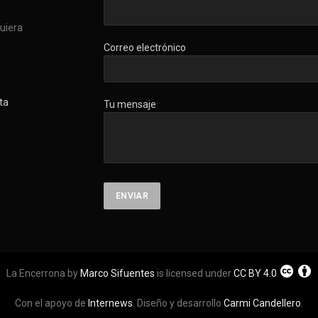
quiera
Correo electrónico
ta
Tu mensaje
La Encerrona by
Marco Sifuentes
is licensed under
CC BY 4.0
Con el apoyo de
Internews
. Diseño y desarrollo
Carmi Candellero
.