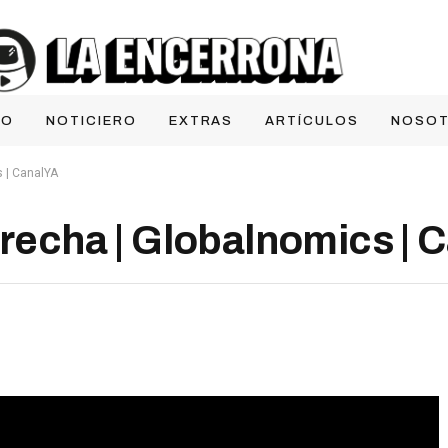
IO
NOTICIERO
EXTRAS
ARTÍCULOS
NOSO
s | CanalYA
erecha | Globalnomics | 