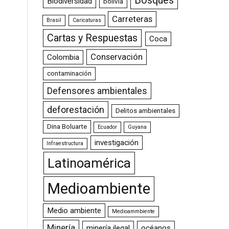
Bosques
Biodiversidad
bolivia
Carreteras
Brasil
Caricaturas
Cartas y Respuestas
Coca
Conservación
Colombia
contaminación
Defensores ambientales
deforestación
Delitos ambientales
Dina Boluarte
Ecuador
Guyana
investigación
Infraestructura
Latinoamérica
Medioambiente
Medio ambiente
Medioammbiente
Minería
minería ilegal
océanos