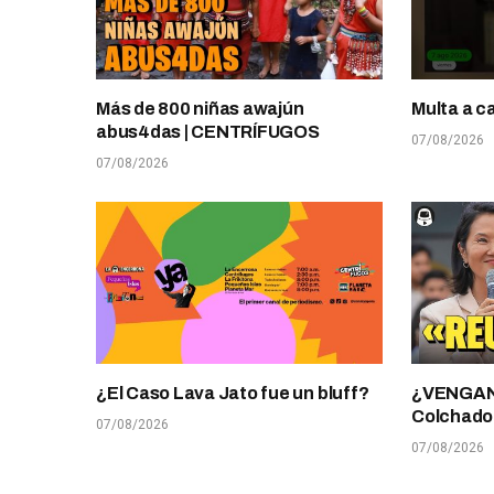
Más de 800 niñas awajún
Multa a c
abus4das | CENTRÍFUGOS
07/08/2026
07/08/2026
¿El Caso Lava Jato fue un bluff?
¿VENGANZ
Colchado
07/08/2026
07/08/2026