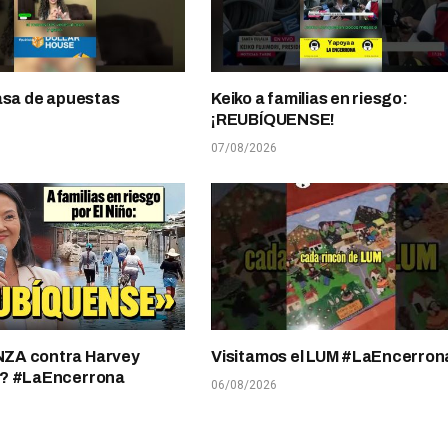
asa de apuestas
Keiko a familias en riesgo:
¡REUBÍQUENSE!
07/08/2026
A contra Harvey
Visitamos el LUM #LaEncerron
? #LaEncerrona
06/08/2026