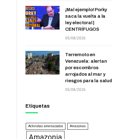
¡Mal ejemplo! Porky
saca la vuelta a la
ley electoral |
CENTRÍFUGOS
05/08/2026
Terremoto en
Venezuela: alertan
por escombros
arrojados al mar y
riesgos para la salud
05/08/2026
Etiquetas
Activistas amenazados
Amazonas
Amazonia