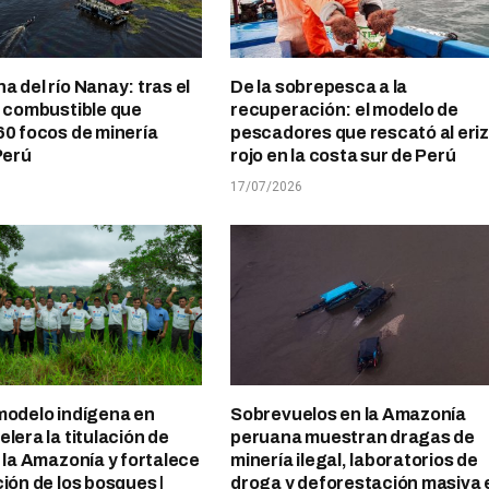
a del río Nanay: tras el
De la sobrepesca a la
l combustible que
recuperación: el modelo de
60 focos de minería
pescadores que rescató al eri
Perú
rojo en la costa sur de Perú
17/07/2026
modelo indígena en
Sobrevuelos en la Amazonía
lera la titulación de
peruana muestran dragas de
n la Amazonía y fortalece
minería ilegal, laboratorios de
ción de los bosques |
droga y deforestación masiva 