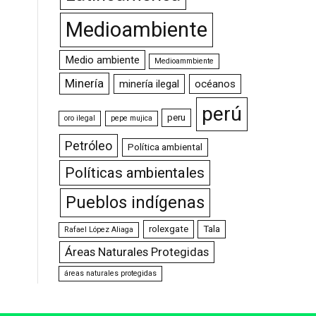
Medioambiente
Medio ambiente
Medioammbiente
Minería
minería ilegal
océanos
perú
peru
oro ilegal
pepe mujica
Petróleo
Política ambiental
Políticas ambientales
Pueblos indígenas
rolexgate
Tala
Rafael López Aliaga
Áreas Naturales Protegidas
áreas naturales protegidas