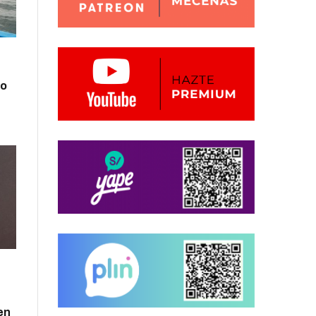
zo
en