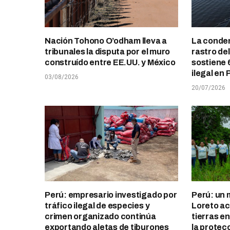
Nación Tohono O’odham lleva a
La conden
tribunales la disputa por el muro
rastro de
construído entre EE.UU. y México
sostiene 
ilegal en 
03/08/2026
20/07/2026
Perú: empresario investigado por
Perú: un 
tráfico ilegal de especies y
Loreto ace
crimen organizado continúa
tierras e
exportando aletas de tiburones
la protec