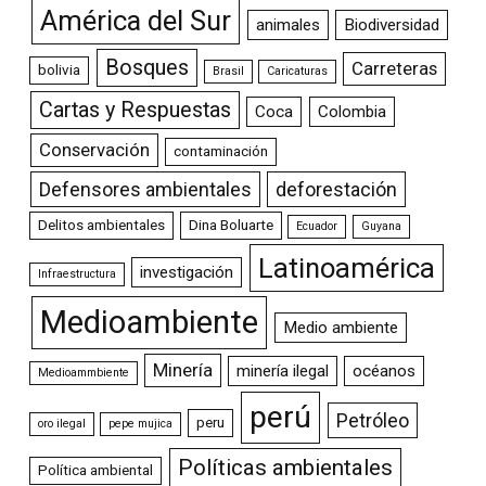
América del Sur
animales
Biodiversidad
Bosques
Carreteras
bolivia
Brasil
Caricaturas
Cartas y Respuestas
Coca
Colombia
Conservación
contaminación
Defensores ambientales
deforestación
Delitos ambientales
Dina Boluarte
Ecuador
Guyana
Latinoamérica
investigación
Infraestructura
Medioambiente
Medio ambiente
Minería
minería ilegal
océanos
Medioammbiente
perú
Petróleo
peru
oro ilegal
pepe mujica
Políticas ambientales
Política ambiental