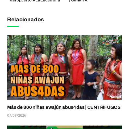
aeropuerto #LaEncerrona
| CanalYA
Relacionados
Más de 800 niñas awajún abus4das | CENTRÍFUGOS
07/08/2026