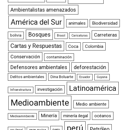
Ambientalistas amenazados
América del Sur
animales
Biodiversidad
Bosques
Carreteras
bolivia
Brasil
Caricaturas
Cartas y Respuestas
Coca
Colombia
Conservación
contaminación
Defensores ambientales
deforestación
Delitos ambientales
Dina Boluarte
Ecuador
Guyana
Latinoamérica
investigación
Infraestructura
Medioambiente
Medio ambiente
Minería
minería ilegal
océanos
Medioammbiente
perú
Petróleo
peru
oro ilegal
pepe mujica