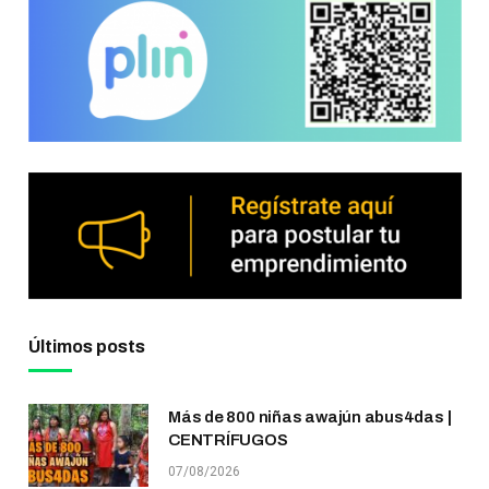
Últimos posts
Más de 800 niñas awajún abus4das |
CENTRÍFUGOS
07/08/2026