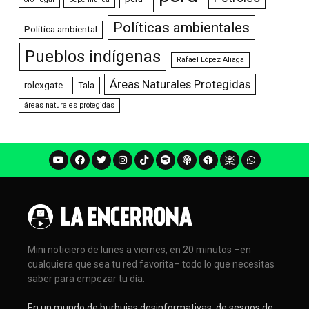
Políticas ambientales
Política ambiental
Pueblos indígenas
Rafael López Aliaga
Áreas Naturales Protegidas
rolexgate
Tala
áreas naturales protegidas
Mini noticiero de lunes a viernes, en 20 minutos –en
cualquiera que sea tu red favorita– todo lo que necesitas
saber para empezar tu día.
En un mundo de burbujas desinformativas, de sesgos de