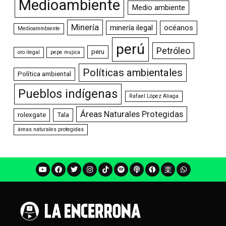
Medioambiente
Medio ambiente
Minería
minería ilegal
océanos
Medioammbiente
perú
Petróleo
peru
oro ilegal
pepe mujica
Políticas ambientales
Política ambiental
Pueblos indígenas
Rafael López Aliaga
Áreas Naturales Protegidas
rolexgate
Tala
áreas naturales protegidas