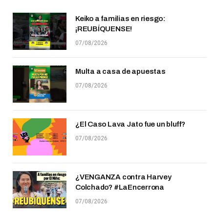
Keiko a familias en riesgo:
¡REUBÍQUENSE!
07/08/2026
Multa a casa de apuestas
07/08/2026
¿El Caso Lava Jato fue un bluff?
07/08/2026
¿VENGANZA contra Harvey
Colchado? #LaEncerrona
07/08/2026