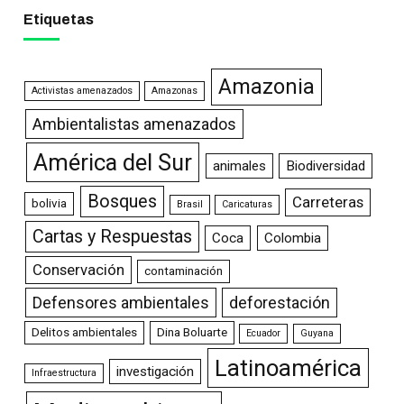
Etiquetas
Amazonia
Activistas amenazados
Amazonas
Ambientalistas amenazados
América del Sur
animales
Biodiversidad
Bosques
Carreteras
bolivia
Brasil
Caricaturas
Cartas y Respuestas
Coca
Colombia
Conservación
contaminación
Defensores ambientales
deforestación
Delitos ambientales
Dina Boluarte
Ecuador
Guyana
Latinoamérica
investigación
Infraestructura