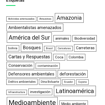
Etiquetas
Amazonia
Activistas amenazados
Amazonas
Ambientalistas amenazados
América del Sur
animales
Biodiversidad
Bosques
Carreteras
bolivia
Brasil
Caricaturas
Cartas y Respuestas
Coca
Colombia
Conservación
contaminación
Defensores ambientales
deforestación
Delitos ambientales
Dina Boluarte
Ecuador
Guyana
Latinoamérica
investigación
Infraestructura
Medioambiente
Medio ambiente