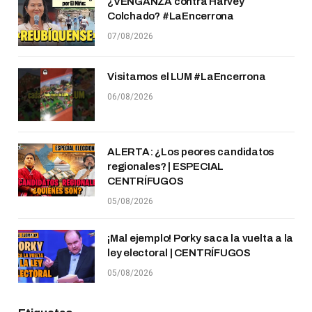
¿VENGANZA contra Harvey
Colchado? #LaEncerrona
07/08/2026
Visitamos el LUM #LaEncerrona
06/08/2026
ALERTA: ¿Los peores candidatos
regionales? | ESPECIAL
CENTRÍFUGOS
05/08/2026
¡Mal ejemplo! Porky saca la vuelta a la
ley electoral | CENTRÍFUGOS
05/08/2026