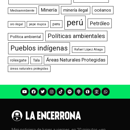
Minería
minería ilegal
océanos
Medioammbiente
perú
Petróleo
peru
oro ilegal
pepe mujica
Políticas ambientales
Política ambiental
Pueblos indígenas
Rafael López Aliaga
Áreas Naturales Protegidas
rolexgate
Tala
áreas naturales protegidas
Mini noticiero de lunes a viernes, en 20 minutos –en