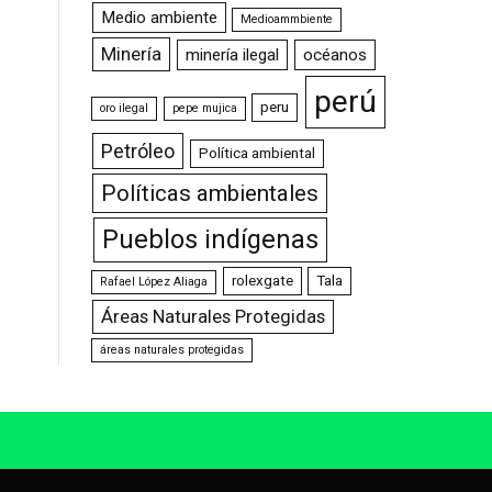
Medio ambiente
Medioammbiente
Minería
minería ilegal
océanos
perú
peru
oro ilegal
pepe mujica
Petróleo
Política ambiental
Políticas ambientales
Pueblos indígenas
rolexgate
Tala
Rafael López Aliaga
Áreas Naturales Protegidas
áreas naturales protegidas