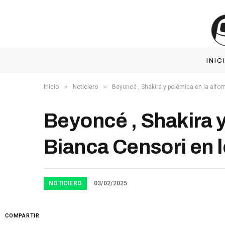
INIC
»
»
Inicio
Noticiero
Beyoncé , Shakira y polémica en la alf
Beyoncé , Shakira y
Bianca Censori e
NOTICIERO
03/02/2025
COMPARTIR