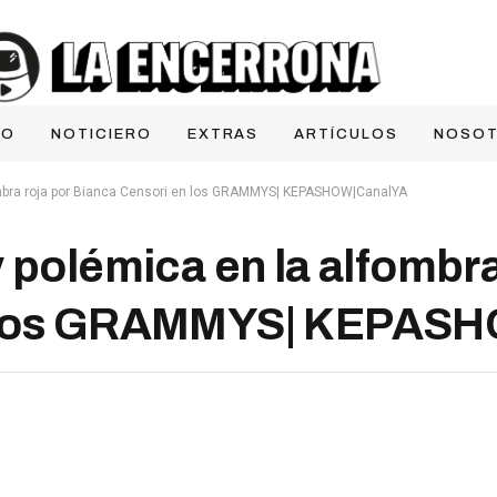
IO
NOTICIERO
EXTRAS
ARTÍCULOS
NOSO
ombra roja por Bianca Censori en los GRAMMYS| KEPASHOW|CanalYA
 polémica en la alfombra
n los GRAMMYS| KEPAS