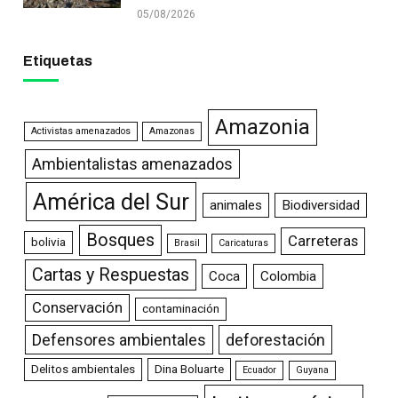
05/08/2026
Etiquetas
Amazonia
Activistas amenazados
Amazonas
Ambientalistas amenazados
América del Sur
animales
Biodiversidad
Bosques
Carreteras
bolivia
Brasil
Caricaturas
Cartas y Respuestas
Coca
Colombia
Conservación
contaminación
Defensores ambientales
deforestación
Delitos ambientales
Dina Boluarte
Ecuador
Guyana