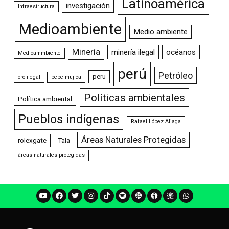
Latinoamérica
investigación
Infraestructura
Medioambiente
Medio ambiente
Minería
minería ilegal
océanos
Medioammbiente
perú
Petróleo
peru
oro ilegal
pepe mujica
Políticas ambientales
Política ambiental
Pueblos indígenas
Rafael López Aliaga
Áreas Naturales Protegidas
rolexgate
Tala
áreas naturales protegidas