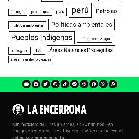
perú
Petróleo
peru
oro ilegal
pepe mujica
Políticas ambientales
Política ambiental
Pueblos indígenas
Rafael López Aliaga
Áreas Naturales Protegidas
rolexgate
Tala
áreas naturales protegidas
Mini noticiero de lunes a viernes, en 20 minutos –en
cualquiera que sea tu red favorita– todo lo que necesitas
saber para empezar tu día.