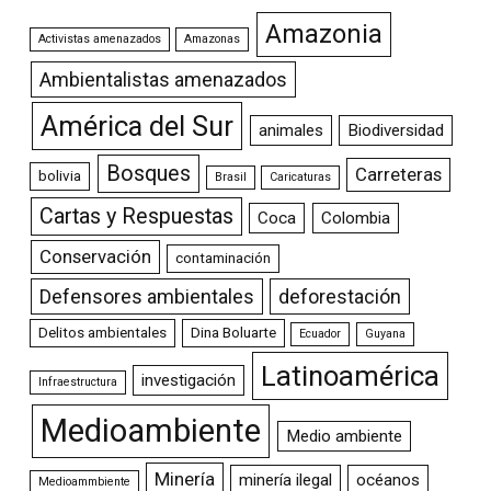
Amazonia
Activistas amenazados
Amazonas
Ambientalistas amenazados
América del Sur
animales
Biodiversidad
Bosques
Carreteras
bolivia
Brasil
Caricaturas
Cartas y Respuestas
Coca
Colombia
Conservación
contaminación
Defensores ambientales
deforestación
Delitos ambientales
Dina Boluarte
Ecuador
Guyana
Latinoamérica
investigación
Infraestructura
Medioambiente
Medio ambiente
Minería
minería ilegal
océanos
Medioammbiente