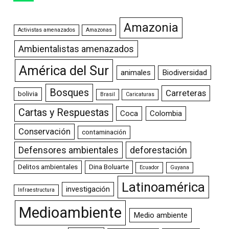
Amazonia
Activistas amenazados
Amazonas
Ambientalistas amenazados
América del Sur
animales
Biodiversidad
Bosques
Carreteras
bolivia
Brasil
Caricaturas
Cartas y Respuestas
Coca
Colombia
Conservación
contaminación
Defensores ambientales
deforestación
Delitos ambientales
Dina Boluarte
Ecuador
Guyana
Latinoamérica
investigación
Infraestructura
Medioambiente
Medio ambiente