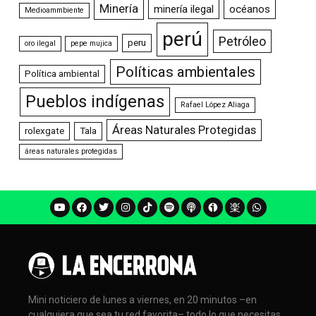
Minería
minería ilegal
océanos
Medioammbiente
perú
Petróleo
peru
oro ilegal
pepe mujica
Políticas ambientales
Política ambiental
Pueblos indígenas
Rafael López Aliaga
Áreas Naturales Protegidas
rolexgate
Tala
áreas naturales protegidas
Mini noticiero de lunes a viernes, en 20 minutos –en
cualquiera que sea tu red favorita– todo lo que necesitas