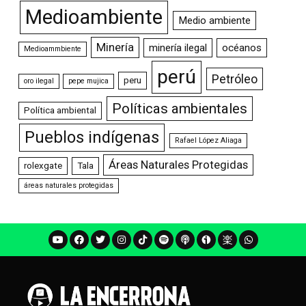
Medioambiente
Medio ambiente
Minería
minería ilegal
océanos
Medioammbiente
perú
Petróleo
peru
oro ilegal
pepe mujica
Políticas ambientales
Política ambiental
Pueblos indígenas
Rafael López Aliaga
Áreas Naturales Protegidas
rolexgate
Tala
áreas naturales protegidas