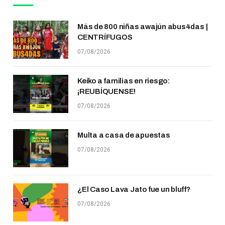
Más de 800 niñas awajún abus4das |
CENTRÍFUGOS
07/08/2026
Keiko a familias en riesgo:
¡REUBÍQUENSE!
07/08/2026
Multa a casa de apuestas
07/08/2026
¿El Caso Lava Jato fue un bluff?
07/08/2026