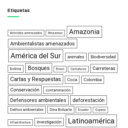
Etiquetas
Amazonia
Activistas amenazados
Amazonas
Ambientalistas amenazados
América del Sur
animales
Biodiversidad
Bosques
Carreteras
bolivia
Brasil
Caricaturas
Cartas y Respuestas
Coca
Colombia
Conservación
contaminación
Defensores ambientales
deforestación
Delitos ambientales
Dina Boluarte
Ecuador
Guyana
Latinoamérica
investigación
Infraestructura