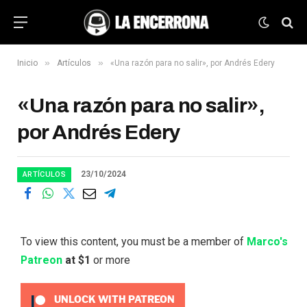
»
»
Inicio
Artículos
«Una razón para no salir», por Andrés Edery
«Una razón para no salir»,
por Andrés Edery
23/10/2024
ARTÍCULOS
To view this content, you must be a member of
Marco's
Patreon
at $1
or more
UNLOCK WITH PATREON