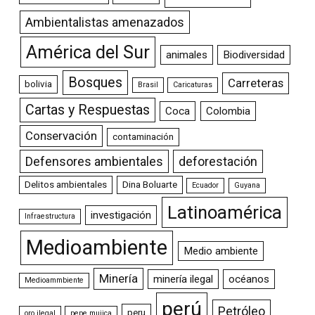
Ambientalistas amenazados
América del Sur
animales
Biodiversidad
Bosques
Carreteras
bolivia
Brasil
Caricaturas
Cartas y Respuestas
Coca
Colombia
Conservación
contaminación
Defensores ambientales
deforestación
Delitos ambientales
Dina Boluarte
Ecuador
Guyana
Latinoamérica
investigación
Infraestructura
Medioambiente
Medio ambiente
Minería
minería ilegal
océanos
Medioammbiente
perú
Petróleo
peru
oro ilegal
pepe mujica