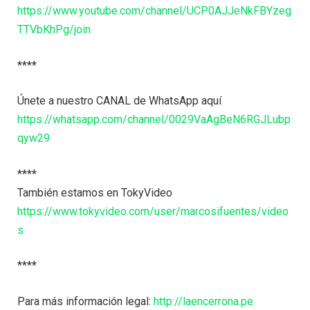
https://www.youtube.com/channel/UCP0AJJeNkFBYzeg
TTVbKhPg/join
****
Únete a nuestro CANAL de WhatsApp aquí
https://whatsapp.com/channel/0029VaAgBeN6RGJLubp
qyw29
****
También estamos en TokyVideo
https://www.tokyvideo.com/user/marcosifuentes/video
s
****
Para más información legal:
http://laencerrona.pe