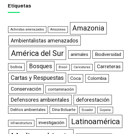
Etiquetas
Amazonia
Activistas amenazados
Amazonas
Ambientalistas amenazados
América del Sur
animales
Biodiversidad
Bosques
Carreteras
bolivia
Brasil
Caricaturas
Cartas y Respuestas
Coca
Colombia
Conservación
contaminación
Defensores ambientales
deforestación
Delitos ambientales
Dina Boluarte
Ecuador
Guyana
Latinoamérica
investigación
Infraestructura