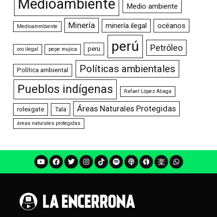
Medioambiente
Medio ambiente
Minería
minería ilegal
océanos
Medioammbiente
perú
Petróleo
peru
oro ilegal
pepe mujica
Políticas ambientales
Política ambiental
Pueblos indígenas
Rafael López Aliaga
Áreas Naturales Protegidas
rolexgate
Tala
áreas naturales protegidas