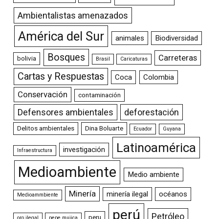
Ambientalistas amenazados
América del Sur
animales
Biodiversidad
Bosques
Carreteras
bolivia
Brasil
Caricaturas
Cartas y Respuestas
Coca
Colombia
Conservación
contaminación
Defensores ambientales
deforestación
Delitos ambientales
Dina Boluarte
Ecuador
Guyana
Latinoamérica
investigación
Infraestructura
Medioambiente
Medio ambiente
Minería
minería ilegal
océanos
Medioammbiente
perú
Petróleo
peru
oro ilegal
pepe mujica