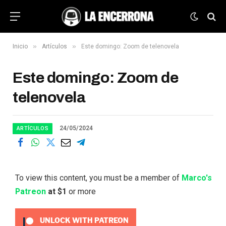
»
»
Inicio
Artículos
Este domingo: Zoom de telenovela
Este domingo: Zoom de
telenovela
24/05/2024
ARTÍCULOS
To view this content, you must be a member of
Marco's
Patreon
at $1
or more
UNLOCK WITH PATREON