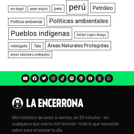
perú
Petróleo
peru
oro ilegal
pepe mujica
Políticas ambientales
Política ambiental
Pueblos indígenas
Rafael López Aliaga
Áreas Naturales Protegidas
rolexgate
Tala
áreas naturales protegidas
Mini noticiero de lunes a viernes, en 20 minutos –en
cualquiera que sea tu red favorita– todo lo que necesitas
saber para empezar tu día.