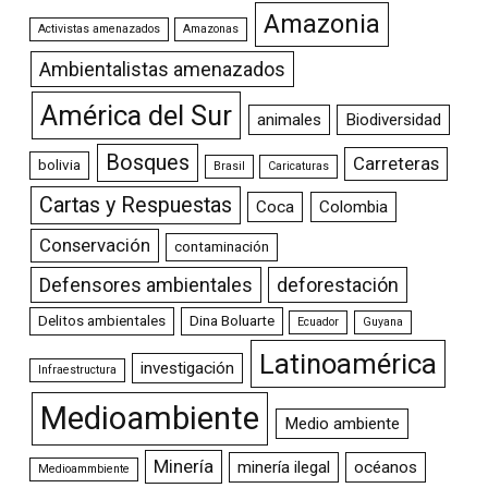
Amazonia
Activistas amenazados
Amazonas
Ambientalistas amenazados
América del Sur
animales
Biodiversidad
Bosques
Carreteras
bolivia
Brasil
Caricaturas
Cartas y Respuestas
Coca
Colombia
Conservación
contaminación
Defensores ambientales
deforestación
Delitos ambientales
Dina Boluarte
Ecuador
Guyana
Latinoamérica
investigación
Infraestructura
Medioambiente
Medio ambiente
Minería
minería ilegal
océanos
Medioammbiente