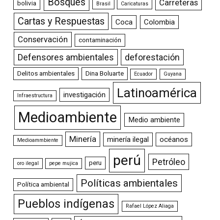
Bosques
Carreteras
bolivia
Brasil
Caricaturas
Cartas y Respuestas
Coca
Colombia
Conservación
contaminación
Defensores ambientales
deforestación
Delitos ambientales
Dina Boluarte
Ecuador
Guyana
Latinoamérica
investigación
Infraestructura
Medioambiente
Medio ambiente
Minería
minería ilegal
océanos
Medioammbiente
perú
Petróleo
peru
oro ilegal
pepe mujica
Políticas ambientales
Política ambiental
Pueblos indígenas
Rafael López Aliaga