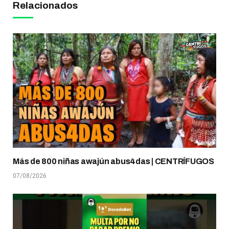
Relacionados
Más de 800 niñas awajún abus4das | CENTRÍFUGOS
07/08/2026