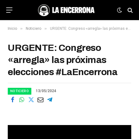
»
»
Inicio
Noticiero
URGENTE: Congreso «arregla» las próximas elecciones #LaEncerrona
URGENTE: Congreso
«arregla» las próximas
elecciones #LaEncerrona
13/05/2024
NOTICIERO