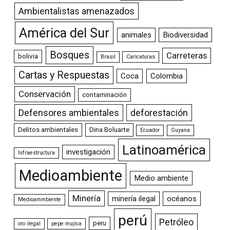
Ambientalistas amenazados
América del Sur
animales
Biodiversidad
Bosques
Carreteras
bolivia
Brasil
Caricaturas
Cartas y Respuestas
Coca
Colombia
Conservación
contaminación
Defensores ambientales
deforestación
Delitos ambientales
Dina Boluarte
Ecuador
Guyana
Latinoamérica
investigación
Infraestructura
Medioambiente
Medio ambiente
Minería
minería ilegal
océanos
Medioammbiente
perú
Petróleo
peru
oro ilegal
pepe mujica