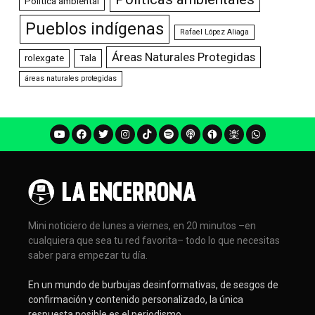
Política ambiental
Pueblos indígenas
Rafael López Aliaga
Áreas Naturales Protegidas
rolexgate
Tala
áreas naturales protegidas
Mini noticiero de lunes a viernes, en 20 minutos –en
cualquiera que sea tu red favorita– todo lo que necesitas
saber para empezar tu día.
En un mundo de burbujas desinformativas, de sesgos de
confirmación y contenido personalizado, la única
respuesta posible es el periodismo.