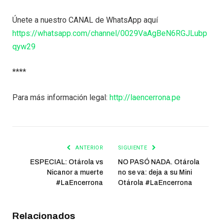
Únete a nuestro CANAL de WhatsApp aquí
https://whatsapp.com/channel/0029VaAgBeN6RGJLubp
qyw29
****
Para más información legal:
http://laencerrona.pe
ANTERIOR
SIGUIENTE
ESPECIAL: Otárola vs
NO PASÓ NADA. Otárola
Nicanor a muerte
no se va: deja a su Mini
#LaEncerrona
Otárola #LaEncerrona
Relacionados