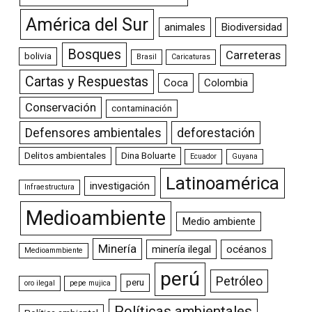
América del Sur
animales
Biodiversidad
Bosques
Carreteras
bolivia
Brasil
Caricaturas
Cartas y Respuestas
Coca
Colombia
Conservación
contaminación
Defensores ambientales
deforestación
Delitos ambientales
Dina Boluarte
Ecuador
Guyana
Latinoamérica
investigación
Infraestructura
Medioambiente
Medio ambiente
Minería
minería ilegal
océanos
Medioammbiente
perú
Petróleo
peru
oro ilegal
pepe mujica
Políticas ambientales