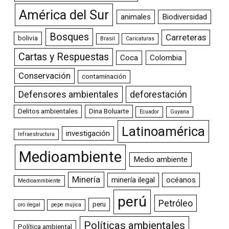
América del Sur
animales
Biodiversidad
Bosques
Carreteras
bolivia
Brasil
Caricaturas
Cartas y Respuestas
Coca
Colombia
Conservación
contaminación
Defensores ambientales
deforestación
Delitos ambientales
Dina Boluarte
Ecuador
Guyana
Latinoamérica
investigación
Infraestructura
Medioambiente
Medio ambiente
Minería
minería ilegal
océanos
Medioammbiente
perú
Petróleo
peru
oro ilegal
pepe mujica
Políticas ambientales
Política ambiental