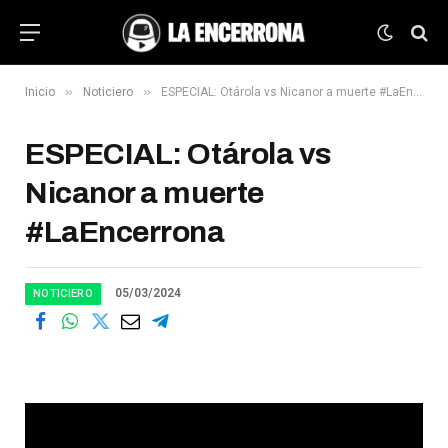
»
»
Inicio
Noticiero
ESPECIAL: Otárola vs Nicanor a muerte #LaEncerrona
ESPECIAL: Otárola vs
Nicanor a muerte
#LaEncerrona
05/03/2024
NOTICIERO