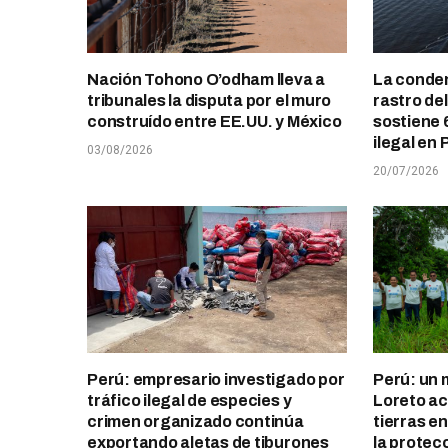
Nación Tohono O’odham lleva a
La conden
tribunales la disputa por el muro
rastro de
construído entre EE.UU. y México
sostiene 
ilegal en 
03/08/2026
20/07/2026
Perú: empresario investigado por
Perú: un 
tráfico ilegal de especies y
Loreto ace
crimen organizado continúa
tierras e
exportando aletas de tiburones
la protec