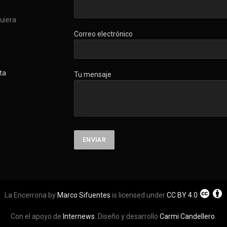
quiera
Correo electrónico
ta
Tu mensaje
La Encerrona by
Marco Sifuentes
is licensed under
CC BY 4.0
Con el apoyo de
Internews
. Diseño y desarrollo
Carmi Candellero
.