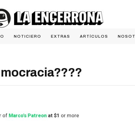
IO
NOTICIERO
EXTRAS
ARTÍCULOS
NOSO
emocracia????
r of
Marco's Patreon
at $1
or more