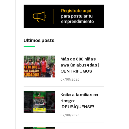
Últimos posts
Más de 800 niñas
awajún abus4das |
CENTRÍFUGOS
07/08/2026
Keiko a familias en
riesgo:
¡REUBÍQUENSE!
07/08/2026