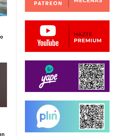
zo
en