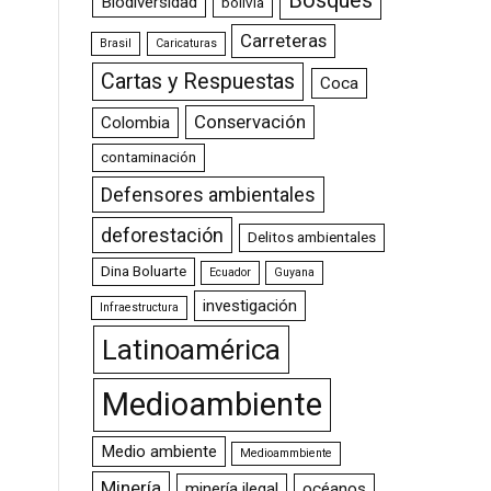
Bosques
Biodiversidad
bolivia
Carreteras
Brasil
Caricaturas
Cartas y Respuestas
Coca
Conservación
Colombia
contaminación
Defensores ambientales
deforestación
Delitos ambientales
Dina Boluarte
Ecuador
Guyana
investigación
Infraestructura
Latinoamérica
Medioambiente
Medio ambiente
Medioammbiente
Minería
minería ilegal
océanos