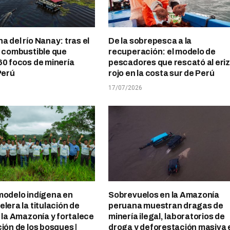
a del río Nanay: tras el
De la sobrepesca a la
l combustible que
recuperación: el modelo de
60 focos de minería
pescadores que rescató al eri
Perú
rojo en la costa sur de Perú
17/07/2026
modelo indígena en
Sobrevuelos en la Amazonía
lera la titulación de
peruana muestran dragas de
n la Amazonía y fortalece
minería ilegal, laboratorios de
ción de los bosques |
droga y deforestación masiva 