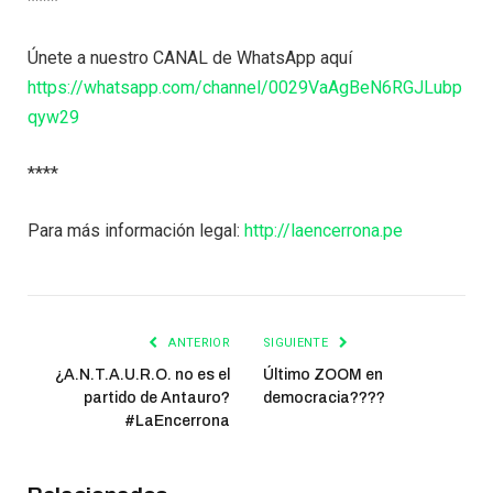
****
Únete a nuestro CANAL de WhatsApp aquí
https://whatsapp.com/channel/0029VaAgBeN6RGJLubp
qyw29
****
Para más información legal:
http://laencerrona.pe
ANTERIOR
SIGUIENTE
¿A.N.T.A.U.R.O. no es el
Último ZOOM en
partido de Antauro?
democracia????
#LaEncerrona