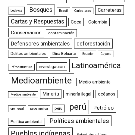
Bosques
Carreteras
bolivia
Brasil
Caricaturas
Cartas y Respuestas
Coca
Colombia
Conservación
contaminación
Defensores ambientales
deforestación
Delitos ambientales
Dina Boluarte
Ecuador
Guyana
Latinoamérica
investigación
Infraestructura
Medioambiente
Medio ambiente
Minería
minería ilegal
océanos
Medioammbiente
perú
Petróleo
peru
oro ilegal
pepe mujica
Políticas ambientales
Política ambiental
Pueblos indígenas
Rafael López Aliaga