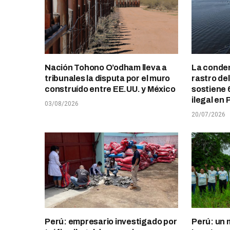
Nación Tohono O’odham lleva a
La conden
tribunales la disputa por el muro
rastro de
construído entre EE.UU. y México
sostiene 
ilegal en 
03/08/2026
20/07/2026
Perú: empresario investigado por
Perú: un 