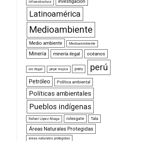
investigación
Infraestructura
Latinoamérica
Medioambiente
Medio ambiente
Medioammbiente
Minería
minería ilegal
océanos
perú
peru
oro ilegal
pepe mujica
Petróleo
Política ambiental
Políticas ambientales
Pueblos indígenas
rolexgate
Tala
Rafael López Aliaga
Áreas Naturales Protegidas
áreas naturales protegidas