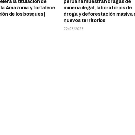
lera la titulación de
peruana muestran dragas de
n la Amazonía y fortalece
minería ilegal, laboratorios de
ción de los bosques |
droga y deforestación masiva 
nuevos territorios
22/06/2026