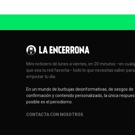
Mini noticiero de lunes a viernes, en 20 minutos –en cual
que sea tu red favorita– todo lo que necesitas saber para
empezar tu día.
En un mundo de burbujas desinformativas, de sesgos de
confirmación y contenido personalizado, la única respues
posible es el periodismo.
CONTACTA CON NOSOTROS
.