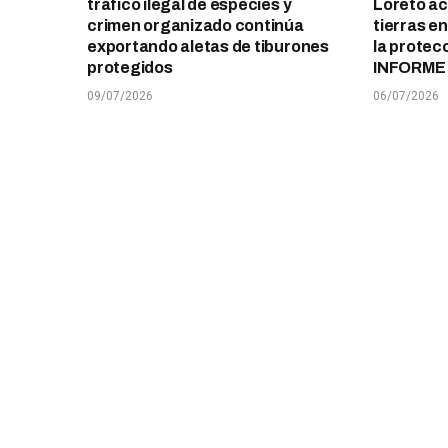
tráfico ilegal de especies y
Loreto ace
crimen organizado continúa
tierras e
exportando aletas de tiburones
la protec
protegidos
INFORME
09/07/2026
06/07/2026