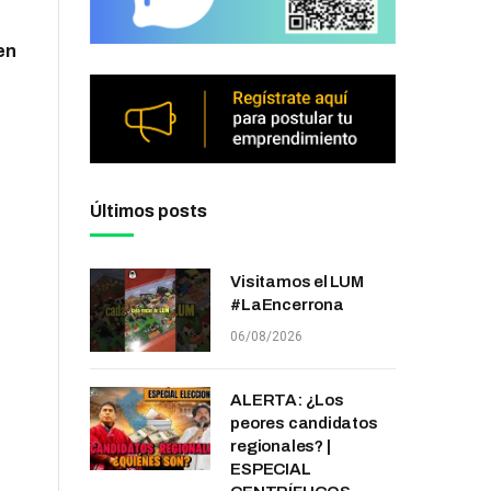
en
Últimos posts
Visitamos el LUM
#LaEncerrona
06/08/2026
ALERTA: ¿Los
peores candidatos
regionales? |
ESPECIAL