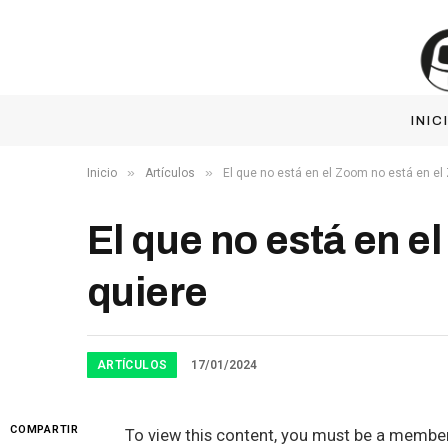
INIC
»
»
Inicio
Artículos
El que no está en el Zoom no está en e
El que no está en 
quiere
ARTÍCULOS
17/01/2024
COMPARTIR
To view this content, you must be a membe