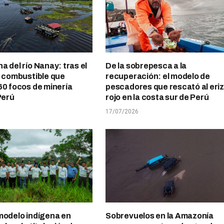
a del río Nanay: tras el
De la sobrepesca a la
l combustible que
recuperación: el modelo de
60 focos de minería
pescadores que rescató al eri
Perú
rojo en la costa sur de Perú
17/07/2026
modelo indígena en
Sobrevuelos en la Amazonía