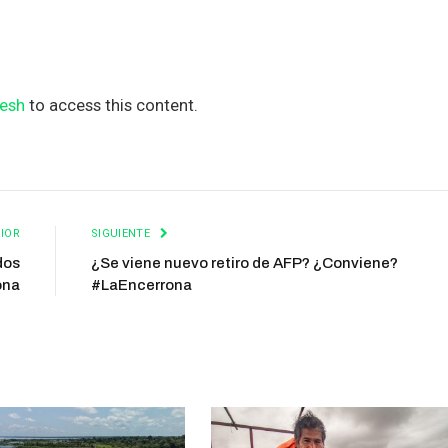
esh
to access this content.
IOR
SIGUIENTE
dos
¿Se viene nuevo retiro de AFP? ¿Conviene?
ona
#LaEncerrona