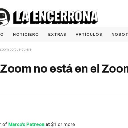
IO
NOTICIERO
EXTRAS
ARTÍCULOS
NOSO
l Zoom porque quiere
el Zoom no está en el Zo
r of
Marco's Patreon
at $1
or more