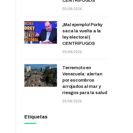
CENTRÍFUGOS
05/08/2026
¡Mal ejemplo! Porky
saca la vuelta a la
ley electoral |
CENTRÍFUGOS
05/08/2026
Terremoto en
Venezuela: alertan
por escombros
arrojados al mar y
riesgos para la salud
05/08/2026
Etiquetas