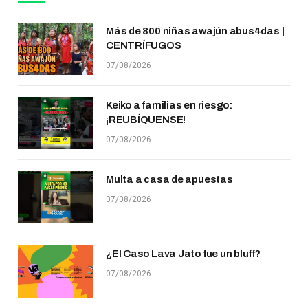
Más de 800 niñas awajún abus4das |
CENTRÍFUGOS
07/08/2026
Keiko a familias en riesgo:
¡REUBÍQUENSE!
07/08/2026
Multa a casa de apuestas
07/08/2026
¿El Caso Lava Jato fue un bluff?
07/08/2026