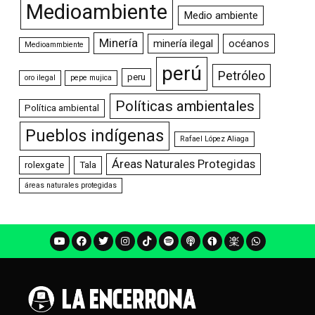
Medioambiente
Medio ambiente
Minería
minería ilegal
océanos
Medioammbiente
perú
Petróleo
peru
oro ilegal
pepe mujica
Políticas ambientales
Política ambiental
Pueblos indígenas
Rafael López Aliaga
Áreas Naturales Protegidas
rolexgate
Tala
áreas naturales protegidas