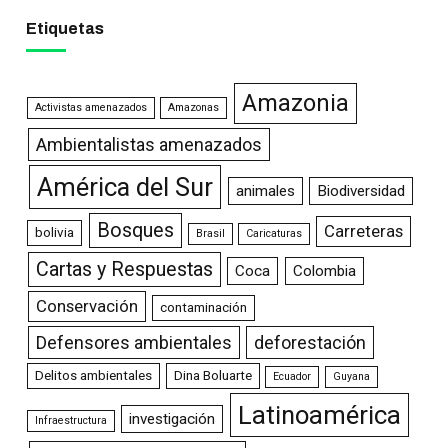
Etiquetas
Amazonia
Activistas amenazados
Amazonas
Ambientalistas amenazados
América del Sur
animales
Biodiversidad
Bosques
Carreteras
bolivia
Brasil
Caricaturas
Cartas y Respuestas
Coca
Colombia
Conservación
contaminación
Defensores ambientales
deforestación
Delitos ambientales
Dina Boluarte
Ecuador
Guyana
Latinoamérica
investigación
Infraestructura