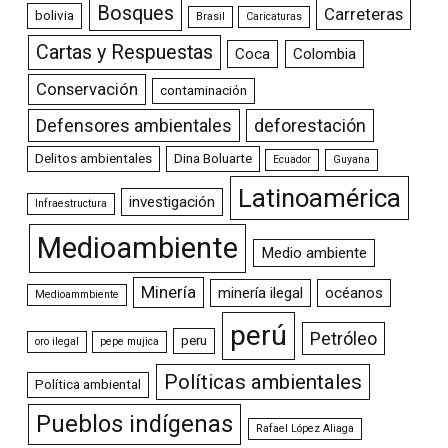
Bosques
Carreteras
bolivia
Brasil
Caricaturas
Cartas y Respuestas
Coca
Colombia
Conservación
contaminación
Defensores ambientales
deforestación
Delitos ambientales
Dina Boluarte
Ecuador
Guyana
Latinoamérica
investigación
Infraestructura
Medioambiente
Medio ambiente
Minería
minería ilegal
océanos
Medioammbiente
perú
Petróleo
peru
oro ilegal
pepe mujica
Políticas ambientales
Política ambiental
Pueblos indígenas
Rafael López Aliaga