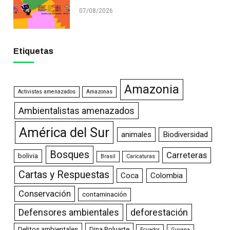
07/08/2026
Etiquetas
Amazonia
Activistas amenazados
Amazonas
Ambientalistas amenazados
América del Sur
animales
Biodiversidad
Bosques
Carreteras
bolivia
Brasil
Caricaturas
Cartas y Respuestas
Coca
Colombia
Conservación
contaminación
Defensores ambientales
deforestación
Delitos ambientales
Dina Boluarte
Ecuador
Guyana