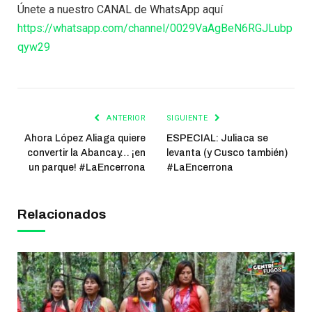
Únete a nuestro CANAL de WhatsApp aquí
https://whatsapp.com/channel/0029VaAgBeN6RGJLubp
qyw29
ANTERIOR
SIGUIENTE
Ahora López Aliaga quiere
ESPECIAL: Juliaca se
convertir la Abancay… ¡en
levanta (y Cusco también)
un parque! #LaEncerrona
#LaEncerrona
Relacionados