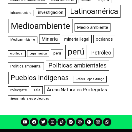
Latinoamérica
investigación
Infraestructura
Medioambiente
Medio ambiente
Minería
minería ilegal
océanos
Medioammbiente
perú
Petróleo
peru
oro ilegal
pepe mujica
Políticas ambientales
Política ambiental
Pueblos indígenas
Rafael López Aliaga
Áreas Naturales Protegidas
rolexgate
Tala
áreas naturales protegidas