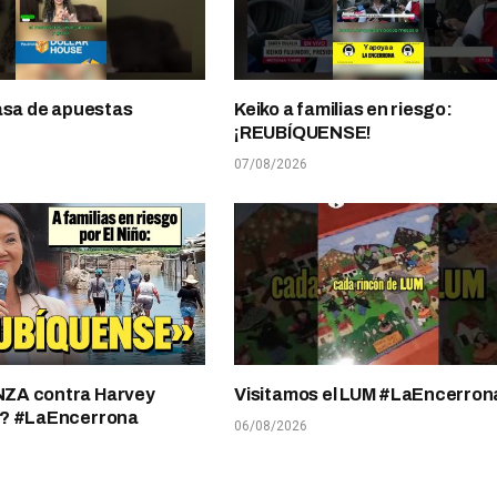
asa de apuestas
Keiko a familias en riesgo:
¡REUBÍQUENSE!
07/08/2026
A contra Harvey
Visitamos el LUM #LaEncerron
? #LaEncerrona
06/08/2026