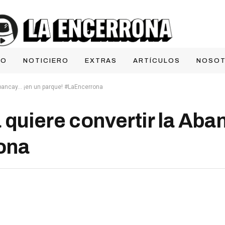
IO
NOTICIERO
EXTRAS
ARTÍCULOS
NOSO
Abancay… ¡en un parque! #LaEncerrona
 quiere convertir la Aba
ona