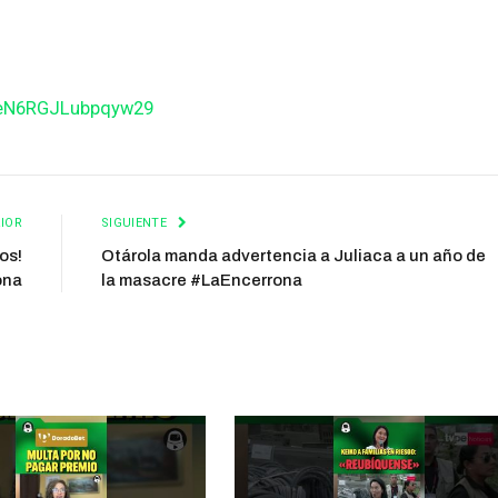
BeN6RGJLubpqyw29
IOR
SIGUIENTE
os!
Otárola manda advertencia a Juliaca a un año de
ona
la masacre #LaEncerrona