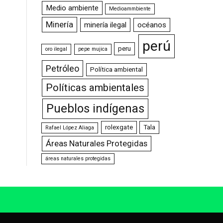
Medio ambiente
Medioammbiente
Minería
minería ilegal
océanos
perú
peru
oro ilegal
pepe mujica
Petróleo
Política ambiental
Políticas ambientales
Pueblos indígenas
rolexgate
Tala
Rafael López Aliaga
Áreas Naturales Protegidas
áreas naturales protegidas