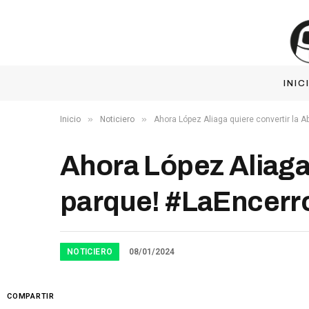
INIC
»
»
Inicio
Noticiero
Ahora López Aliaga quiere convertir la 
Ahora López Aliaga
parque! #LaEncerr
NOTICIERO
08/01/2024
COMPARTIR