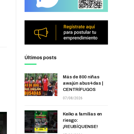
Últimos posts
Más de 800 niñas
awajún abus4das |
CENTRÍFUGOS
07/08/2026
Keiko a familias en
riesgo:
¡REUBÍQUENSE!