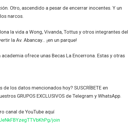
pción. Otro, ascendido a pesar de encerrar inocentes. Y un
los narcos.
ona la vida a Wong, Vivanda, Tottus y otros integrantes del
rtir la Av. Abancay… ¡en un parque!
na academia ofrece unas Becas La Encerrona. Estas y otras
tes de los datos mencionados hoy? SUSCRÍBETE en
nuestros GRUPOS EXCLUSIVOS de Telegram y WhatsApp.
o canal de YouTube aquí
JJeNkFBYzegTTVbKhPg/join