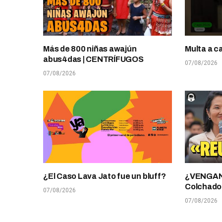
Más de 800 niñas awajún
Multa a c
abus4das | CENTRÍFUGOS
07/08/2026
07/08/2026
¿El Caso Lava Jato fue un bluff?
¿VENGANZ
Colchado
07/08/2026
07/08/2026