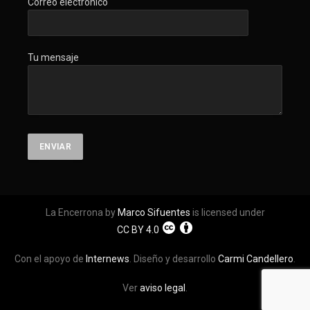
Correo electrónico
Tu mensaje
La Encerrona by
Marco Sifuentes
is licensed under
CC BY 4.0
Con el apoyo de
Internews
. Diseño y desarrollo
Carmi Candellero
.
Ver
aviso legal
.