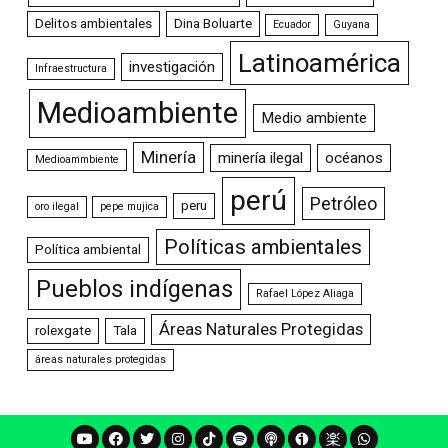
Delitos ambientales
Dina Boluarte
Ecuador
Guyana
Latinoamérica
investigación
Infraestructura
Medioambiente
Medio ambiente
Minería
minería ilegal
océanos
Medioammbiente
perú
Petróleo
peru
oro ilegal
pepe mujica
Políticas ambientales
Política ambiental
Pueblos indígenas
Rafael López Aliaga
Áreas Naturales Protegidas
rolexgate
Tala
áreas naturales protegidas