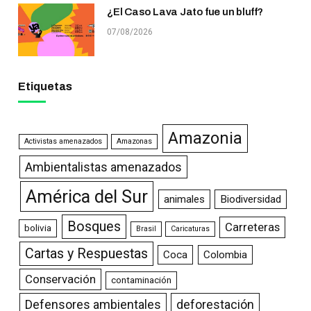
¿El Caso Lava Jato fue un bluff?
07/08/2026
Etiquetas
Amazonia
Activistas amenazados
Amazonas
Ambientalistas amenazados
América del Sur
animales
Biodiversidad
Bosques
Carreteras
bolivia
Brasil
Caricaturas
Cartas y Respuestas
Coca
Colombia
Conservación
contaminación
Defensores ambientales
deforestación