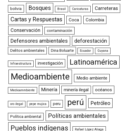
Bosques
Carreteras
bolivia
Brasil
Caricaturas
Cartas y Respuestas
Coca
Colombia
Conservación
contaminación
Defensores ambientales
deforestación
Delitos ambientales
Dina Boluarte
Ecuador
Guyana
Latinoamérica
investigación
Infraestructura
Medioambiente
Medio ambiente
Minería
minería ilegal
océanos
Medioammbiente
perú
Petróleo
peru
oro ilegal
pepe mujica
Políticas ambientales
Política ambiental
Pueblos indígenas
Rafael López Aliaga