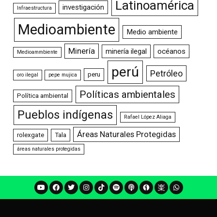
Latinoamérica
investigación
Infraestructura
Medioambiente
Medio ambiente
Minería
minería ilegal
océanos
Medioammbiente
perú
Petróleo
peru
oro ilegal
pepe mujica
Políticas ambientales
Política ambiental
Pueblos indígenas
Rafael López Aliaga
Áreas Naturales Protegidas
rolexgate
Tala
áreas naturales protegidas