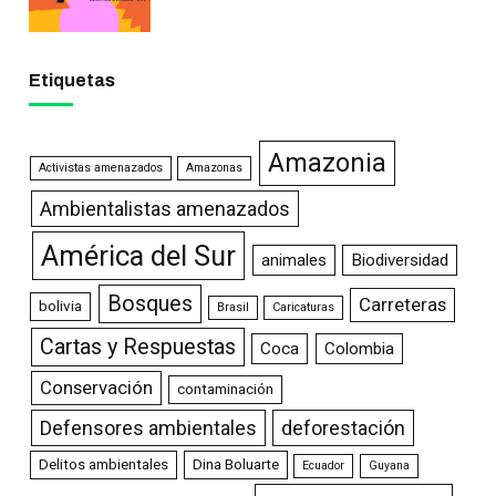
Etiquetas
Amazonia
Activistas amenazados
Amazonas
Ambientalistas amenazados
América del Sur
animales
Biodiversidad
Bosques
Carreteras
bolivia
Brasil
Caricaturas
Cartas y Respuestas
Coca
Colombia
Conservación
contaminación
Defensores ambientales
deforestación
Delitos ambientales
Dina Boluarte
Ecuador
Guyana