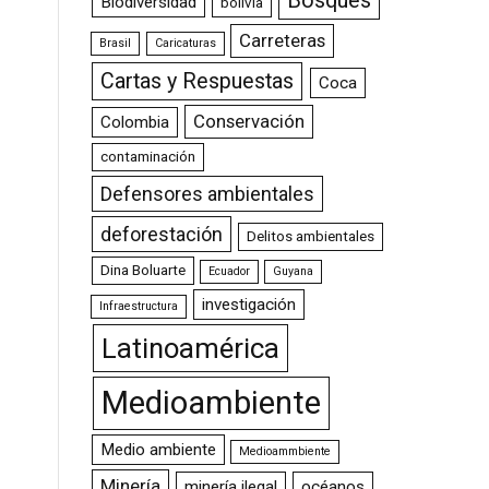
Bosques
Biodiversidad
bolivia
Carreteras
Brasil
Caricaturas
Cartas y Respuestas
Coca
Conservación
Colombia
contaminación
Defensores ambientales
deforestación
Delitos ambientales
Dina Boluarte
Ecuador
Guyana
investigación
Infraestructura
Latinoamérica
Medioambiente
Medio ambiente
Medioammbiente
Minería
minería ilegal
océanos