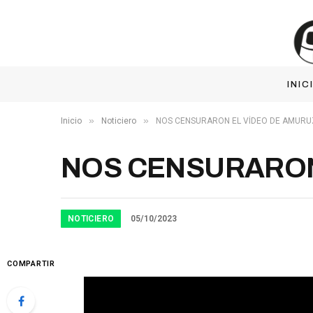
INIC
»
»
Inicio
Noticiero
NOS CENSURARON EL VÍDEO DE AMURU
NOS CENSURARON
NOTICIERO
05/10/2023
COMPARTIR