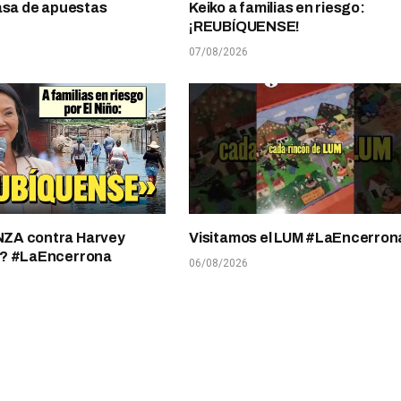
asa de apuestas
Keiko a familias en riesgo:
¡REUBÍQUENSE!
07/08/2026
A contra Harvey
Visitamos el LUM #LaEncerron
? #LaEncerrona
06/08/2026