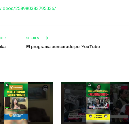
/videos/258980383795036/
IOR
SIGUIENTE
oka
El programa censurado por YouTube