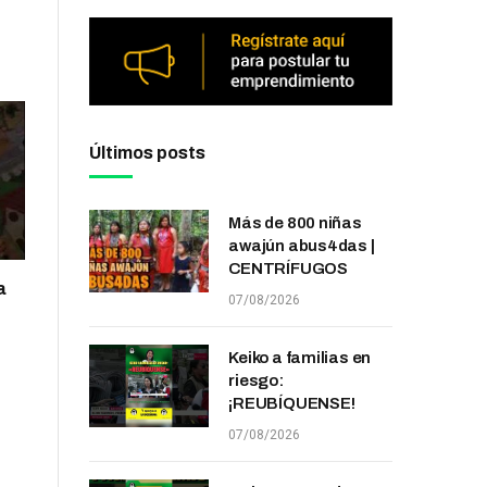
Últimos posts
Más de 800 niñas
awajún abus4das |
CENTRÍFUGOS
a
07/08/2026
Keiko a familias en
riesgo:
¡REUBÍQUENSE!
07/08/2026