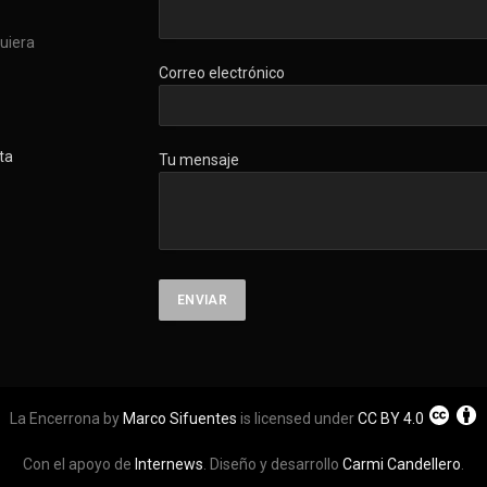
quiera
Correo electrónico
ta
Tu mensaje
La Encerrona by
Marco Sifuentes
is licensed under
CC BY 4.0
Con el apoyo de
Internews
. Diseño y desarrollo
Carmi Candellero
.