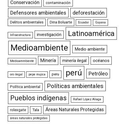
Conservación
contaminación
Defensores ambientales
deforestación
Delitos ambientales
Dina Boluarte
Ecuador
Guyana
Latinoamérica
investigación
Infraestructura
Medioambiente
Medio ambiente
Minería
minería ilegal
océanos
Medioammbiente
perú
Petróleo
peru
oro ilegal
pepe mujica
Políticas ambientales
Política ambiental
Pueblos indígenas
Rafael López Aliaga
Áreas Naturales Protegidas
rolexgate
Tala
áreas naturales protegidas