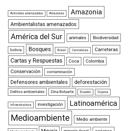
Amazonia
Activistas amenazados
Amazonas
Ambientalistas amenazados
América del Sur
animales
Biodiversidad
Bosques
Carreteras
bolivia
Brasil
Caricaturas
Cartas y Respuestas
Coca
Colombia
Conservación
contaminación
Defensores ambientales
deforestación
Delitos ambientales
Dina Boluarte
Ecuador
Guyana
Latinoamérica
investigación
Infraestructura
Medioambiente
Medio ambiente
Minería