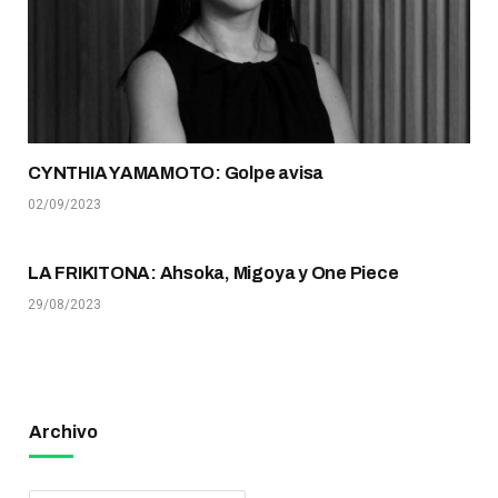
CYNTHIA YAMAMOTO: Golpe avisa
02/09/2023
LA FRIKITONA: Ahsoka, Migoya y One Piece
29/08/2023
Archivo