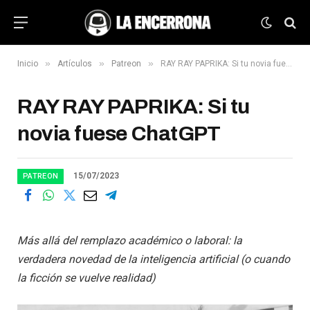
»
»
»
Inicio
Artículos
Patreon
RAY RAY PAPRIKA: Si tu novia fuese ChatGPT
RAY RAY PAPRIKA: Si tu
novia fuese ChatGPT
15/07/2023
PATREON
Más allá del remplazo académico o laboral: la
verdadera novedad de la inteligencia artificial (o cuando
la ficción se vuelve realidad)