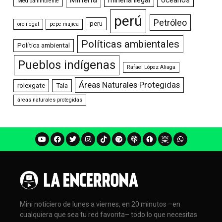
minería ilegal
océanos
Medioammbiente
perú
Petróleo
peru
oro ilegal
pepe mujica
Políticas ambientales
Política ambiental
Pueblos indígenas
Rafael López Aliaga
Áreas Naturales Protegidas
rolexgate
Tala
áreas naturales protegidas
Mini noticiero de lunes a viernes, en 20 minutos –en
cualquiera que sea tu red favorita– todo lo que necesitas