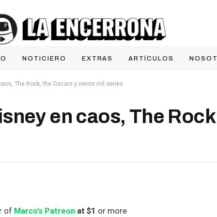
IO
NOTICIERO
EXTRAS
ARTÍCULOS
NOSO
aos, The Rock, the Oscars y veinte mil series
sney en caos, The Rock
r of
Marco's Patreon
at $1
or more