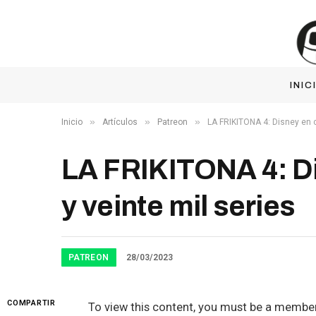
INIC
»
»
»
Inicio
Artículos
Patreon
LA FRIKITONA 4: Disney en c
LA FRIKITONA 4: Di
y veinte mil series
PATREON
28/03/2023
COMPARTIR
To view this content, you must be a membe