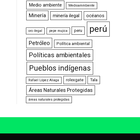
Medio ambiente
Medioammbiente
Minería
minería ilegal
océanos
perú
peru
oro ilegal
pepe mujica
Petróleo
Política ambiental
Políticas ambientales
Pueblos indígenas
rolexgate
Tala
Rafael López Aliaga
Áreas Naturales Protegidas
áreas naturales protegidas