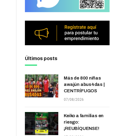
Últimos posts
Más de 800 niñas
awajún abus4das |
CENTRÍFUGOS
07/08/2026
Keiko a familias en
riesgo:
¡REUBÍQUENSE!