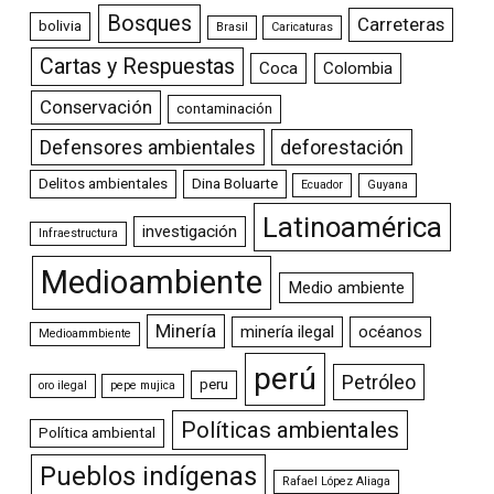
Bosques
Carreteras
bolivia
Brasil
Caricaturas
Cartas y Respuestas
Coca
Colombia
Conservación
contaminación
Defensores ambientales
deforestación
Delitos ambientales
Dina Boluarte
Ecuador
Guyana
Latinoamérica
investigación
Infraestructura
Medioambiente
Medio ambiente
Minería
minería ilegal
océanos
Medioammbiente
perú
Petróleo
peru
oro ilegal
pepe mujica
Políticas ambientales
Política ambiental
Pueblos indígenas
Rafael López Aliaga