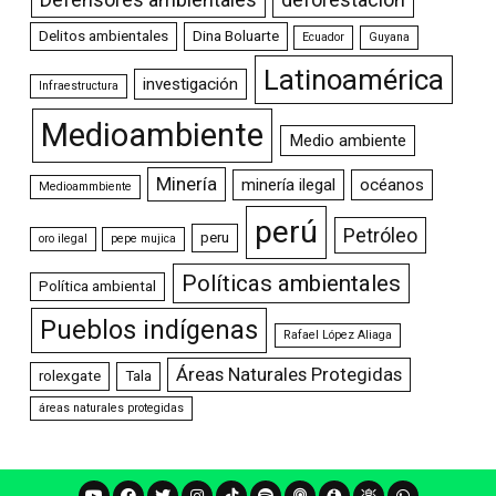
Delitos ambientales
Dina Boluarte
Ecuador
Guyana
Latinoamérica
investigación
Infraestructura
Medioambiente
Medio ambiente
Minería
minería ilegal
océanos
Medioammbiente
perú
Petróleo
peru
oro ilegal
pepe mujica
Políticas ambientales
Política ambiental
Pueblos indígenas
Rafael López Aliaga
Áreas Naturales Protegidas
rolexgate
Tala
áreas naturales protegidas