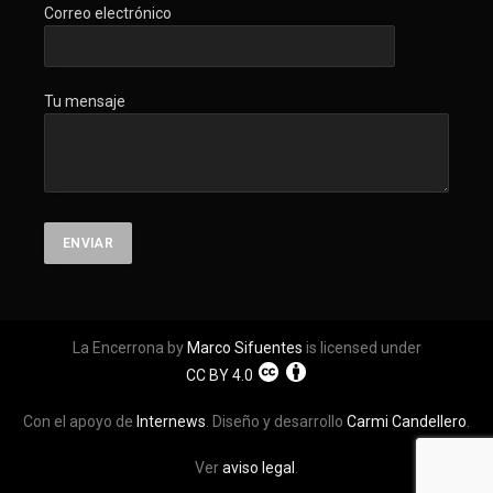
Correo electrónico
Tu mensaje
La Encerrona by
Marco Sifuentes
is licensed under
CC BY 4.0
Con el apoyo de
Internews
. Diseño y desarrollo
Carmi Candellero
.
Ver
aviso legal
.