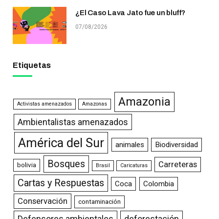
¿El Caso Lava Jato fue un bluff?
07/08/2026
Etiquetas
Amazonia
Activistas amenazados
Amazonas
Ambientalistas amenazados
América del Sur
animales
Biodiversidad
Bosques
Carreteras
bolivia
Brasil
Caricaturas
Cartas y Respuestas
Coca
Colombia
Conservación
contaminación
Defensores ambientales
deforestación