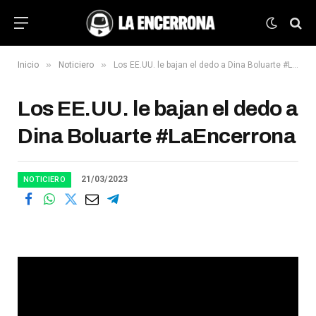
»
»
Inicio
Noticiero
Los EE.UU. le bajan el dedo a Dina Boluarte #LaEncerrona
Los EE.UU. le bajan el dedo a
Dina Boluarte #LaEncerrona
21/03/2023
NOTICIERO