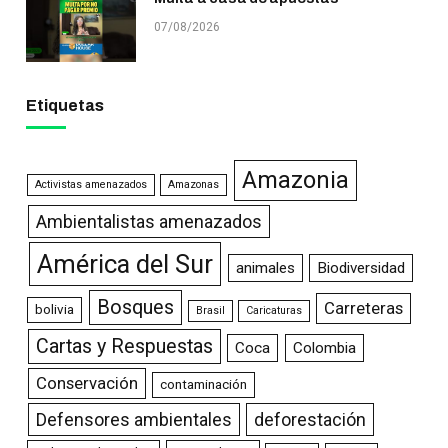
07/08/2026
Etiquetas
Amazonia
Activistas amenazados
Amazonas
Ambientalistas amenazados
América del Sur
animales
Biodiversidad
Bosques
Carreteras
bolivia
Brasil
Caricaturas
Cartas y Respuestas
Coca
Colombia
Conservación
contaminación
Defensores ambientales
deforestación