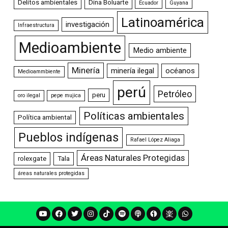
Delitos ambientales
Dina Boluarte
Ecuador
Guyana
Latinoamérica
investigación
Infraestructura
Medioambiente
Medio ambiente
Minería
minería ilegal
océanos
Medioammbiente
perú
Petróleo
peru
oro ilegal
pepe mujica
Políticas ambientales
Política ambiental
Pueblos indígenas
Rafael López Aliaga
Áreas Naturales Protegidas
rolexgate
Tala
áreas naturales protegidas