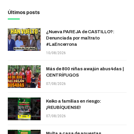
Últimos posts
¿Nueva PAREJA de CASTILLO?:
Denunciada por maltrato
#LaEncerrona
10/08/2026
Más de 800 niñas awajún abus4das |
CENTRÍFUGOS
07/08/2026
Keiko a familias en riesgo:
¡REUBÍQUENSE!
07/08/2026
Multa a casa de apuestas