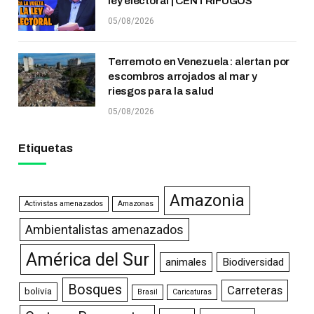
ley electoral | CENTRÍFUGOS
05/08/2026
Terremoto en Venezuela: alertan por
escombros arrojados al mar y
riesgos para la salud
05/08/2026
Etiquetas
Amazonia
Activistas amenazados
Amazonas
Ambientalistas amenazados
América del Sur
animales
Biodiversidad
Bosques
Carreteras
bolivia
Brasil
Caricaturas