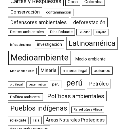
Cartas y Respuestas
Coca
Colombia
Conservación
contaminación
Defensores ambientales
deforestación
Delitos ambientales
Dina Boluarte
Ecuador
Guyana
Latinoamérica
investigación
Infraestructura
Medioambiente
Medio ambiente
Minería
minería ilegal
océanos
Medioammbiente
perú
Petróleo
peru
oro ilegal
pepe mujica
Políticas ambientales
Política ambiental
Pueblos indígenas
Rafael López Aliaga
Áreas Naturales Protegidas
rolexgate
Tala
áreas naturales protegidas