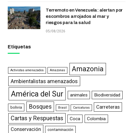
Terremoto en Venezuela: alertan por
escombros arrojados al mar y
riesgos para la salud
05/08/2026
Etiquetas
Amazonia
Activistas amenazados
Amazonas
Ambientalistas amenazados
América del Sur
animales
Biodiversidad
Bosques
Carreteras
bolivia
Brasil
Caricaturas
Cartas y Respuestas
Coca
Colombia
Conservación
contaminación