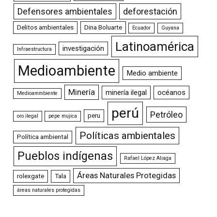
Defensores ambientales
deforestación
Delitos ambientales
Dina Boluarte
Ecuador
Guyana
Latinoamérica
investigación
Infraestructura
Medioambiente
Medio ambiente
Minería
minería ilegal
océanos
Medioammbiente
perú
Petróleo
peru
oro ilegal
pepe mujica
Políticas ambientales
Política ambiental
Pueblos indígenas
Rafael López Aliaga
Áreas Naturales Protegidas
rolexgate
Tala
áreas naturales protegidas