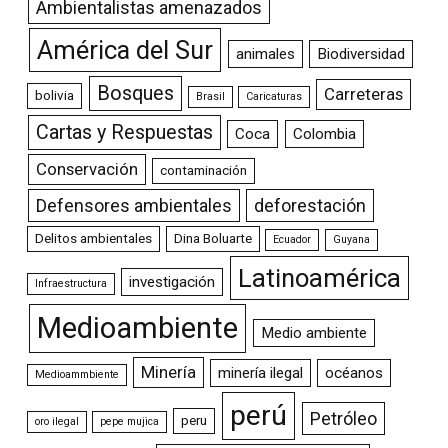
Ambientalistas amenazados
América del Sur
animales
Biodiversidad
Bosques
Carreteras
bolivia
Brasil
Caricaturas
Cartas y Respuestas
Coca
Colombia
Conservación
contaminación
Defensores ambientales
deforestación
Delitos ambientales
Dina Boluarte
Ecuador
Guyana
Latinoamérica
investigación
Infraestructura
Medioambiente
Medio ambiente
Minería
minería ilegal
océanos
Medioammbiente
perú
Petróleo
peru
oro ilegal
pepe mujica