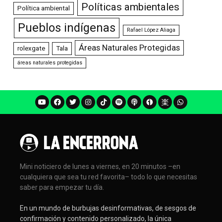
Políticas ambientales
Política ambiental
Pueblos indígenas
Rafael López Aliaga
Áreas Naturales Protegidas
rolexgate
Tala
áreas naturales protegidas
Mini noticiero de lunes a viernes, en 20 minutos –en
cualquiera que sea tu red favorita– todo lo que necesitas
saber para empezar tu día.
En un mundo de burbujas desinformativas, de sesgos de
confirmación y contenido personalizado, la única