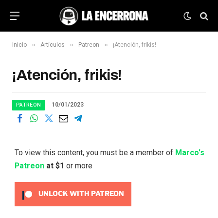
»
»
»
Inicio
Artículos
Patreon
¡Atención, frikis!
¡Atención, frikis!
10/01/2023
PATREON
To view this content, you must be a member of
Marco's
Patreon
at $1
or more
UNLOCK WITH PATREON