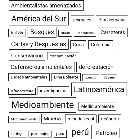
Ambientalistas amenazados
América del Sur
animales
Biodiversidad
Bosques
Carreteras
bolivia
Brasil
Caricaturas
Cartas y Respuestas
Coca
Colombia
Conservación
contaminación
Defensores ambientales
deforestación
Delitos ambientales
Dina Boluarte
Ecuador
Guyana
Latinoamérica
investigación
Infraestructura
Medioambiente
Medio ambiente
Minería
minería ilegal
océanos
Medioammbiente
perú
Petróleo
peru
oro ilegal
pepe mujica