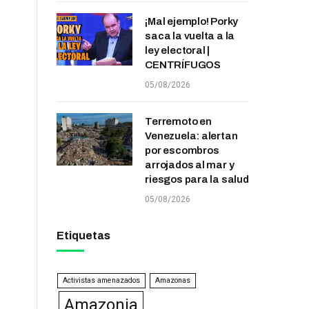
¡Mal ejemplo! Porky
saca la vuelta a la
ley electoral |
CENTRÍFUGOS
05/08/2026
Terremoto en
Venezuela: alertan
por escombros
arrojados al mar y
riesgos para la salud
05/08/2026
Etiquetas
Activistas amenazados
Amazonas
Amazonia