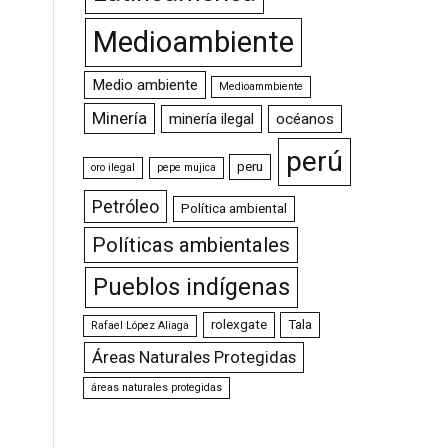
Medioambiente
Medio ambiente
Medioammbiente
Minería
minería ilegal
océanos
perú
peru
oro ilegal
pepe mujica
Petróleo
Política ambiental
Políticas ambientales
Pueblos indígenas
rolexgate
Tala
Rafael López Aliaga
Áreas Naturales Protegidas
áreas naturales protegidas