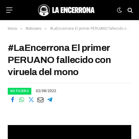
»
»
Inicio
Noticiero
#LaEncerrona El primer PERUANO fallecido con viruela del mono
#LaEncerrona El primer
PERUANO fallecido con
viruela del mono
02/08/2022
NOTICIERO