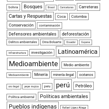
Bosques
Carreteras
bolivia
Brasil
Caricaturas
Cartas y Respuestas
Coca
Colombia
Conservación
contaminación
Defensores ambientales
deforestación
Delitos ambientales
Dina Boluarte
Ecuador
Guyana
Latinoamérica
investigación
Infraestructura
Medioambiente
Medio ambiente
Minería
minería ilegal
océanos
Medioammbiente
perú
Petróleo
peru
oro ilegal
pepe mujica
Políticas ambientales
Política ambiental
Pueblos indígenas
Rafael López Aliaga