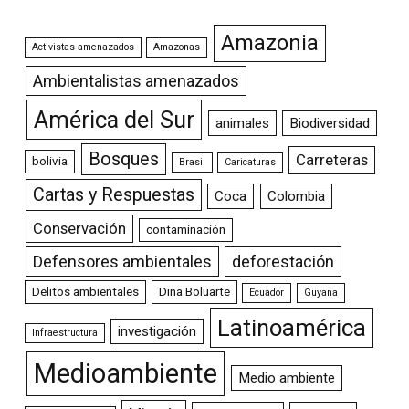
Amazonia
Activistas amenazados
Amazonas
Ambientalistas amenazados
América del Sur
animales
Biodiversidad
Bosques
Carreteras
bolivia
Brasil
Caricaturas
Cartas y Respuestas
Coca
Colombia
Conservación
contaminación
Defensores ambientales
deforestación
Delitos ambientales
Dina Boluarte
Ecuador
Guyana
Latinoamérica
investigación
Infraestructura
Medioambiente
Medio ambiente