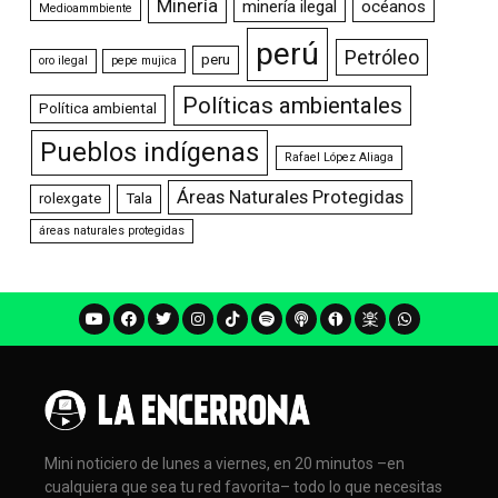
Minería
minería ilegal
océanos
Medioammbiente
perú
Petróleo
peru
oro ilegal
pepe mujica
Políticas ambientales
Política ambiental
Pueblos indígenas
Rafael López Aliaga
Áreas Naturales Protegidas
rolexgate
Tala
áreas naturales protegidas
Mini noticiero de lunes a viernes, en 20 minutos –en
cualquiera que sea tu red favorita– todo lo que necesitas