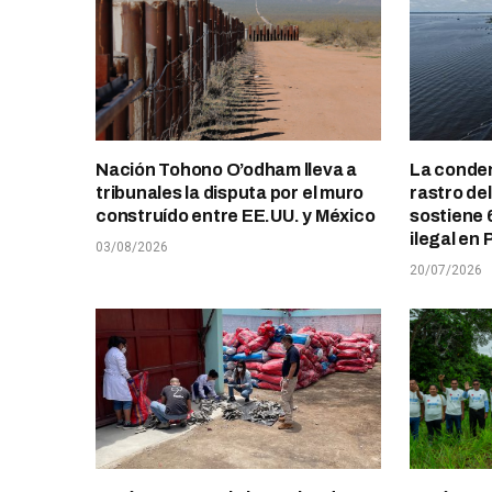
Nación Tohono O’odham lleva a
La conden
tribunales la disputa por el muro
rastro de
construído entre EE.UU. y México
sostiene 
ilegal en 
03/08/2026
20/07/2026