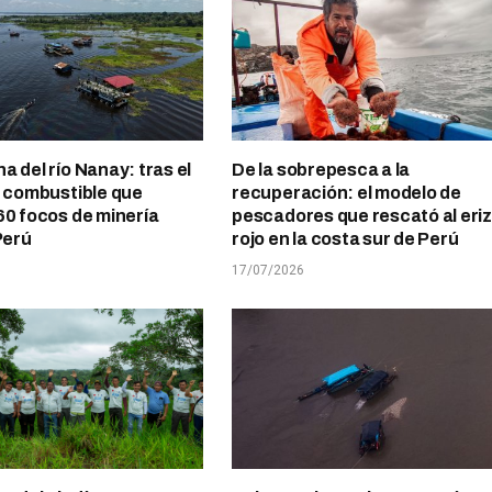
a del río Nanay: tras el
De la sobrepesca a la
l combustible que
recuperación: el modelo de
60 focos de minería
pescadores que rescató al eri
Perú
rojo en la costa sur de Perú
17/07/2026