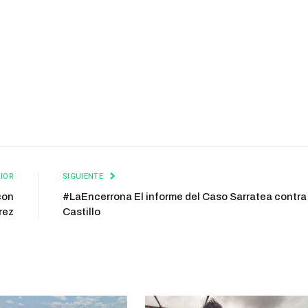
IOR
SIGUIENTE
con
#LaEncerrona El informe del Caso Sarratea contra
rez
Castillo