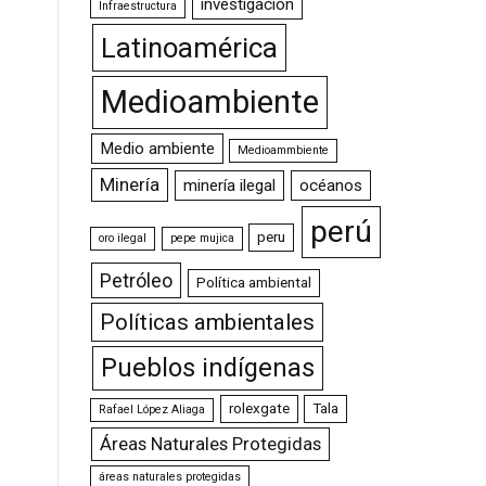
investigación
Infraestructura
Latinoamérica
Medioambiente
Medio ambiente
Medioammbiente
Minería
minería ilegal
océanos
perú
peru
oro ilegal
pepe mujica
Petróleo
Política ambiental
Políticas ambientales
Pueblos indígenas
rolexgate
Tala
Rafael López Aliaga
Áreas Naturales Protegidas
áreas naturales protegidas