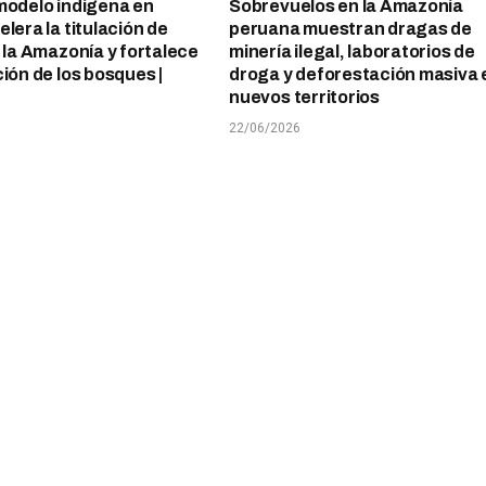
modelo indígena en
Sobrevuelos en la Amazonía
lera la titulación de
peruana muestran dragas de
n la Amazonía y fortalece
minería ilegal, laboratorios de
ción de los bosques |
droga y deforestación masiva 
nuevos territorios
22/06/2026