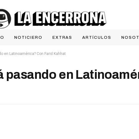
IO
NOTICIERO
EXTRAS
ARTÍCULOS
NOSO
do en Latinoamérica? Con Farid Kahhat
á pasando en Latinoamé