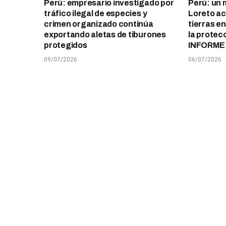
Perú: empresario investigado por
Perú: un 
tráfico ilegal de especies y
Loreto ace
crimen organizado continúa
tierras e
exportando aletas de tiburones
la protec
protegidos
INFORME
09/07/2026
06/07/2026