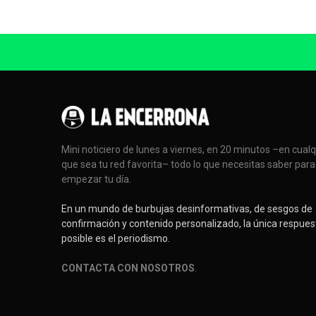
Mini noticiero de lunes a viernes, en 20 minutos –en cual
que sea tu red favorita– todo lo que necesitas saber para
empezar tu día.
En un mundo de burbujas desinformativas, de sesgos de
confirmación y contenido personalizado, la única respues
posible es el periodismo.
CONTACTA CON NOSOTROS
.