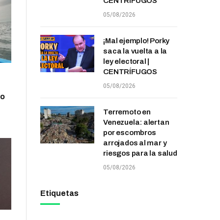
CENTRÍFUGOS
05/08/2026
¡Mal ejemplo! Porky
saca la vuelta a la
ley electoral |
CENTRÍFUGOS
05/08/2026
zo
Terremoto en
Venezuela: alertan
por escombros
arrojados al mar y
riesgos para la salud
05/08/2026
Etiquetas