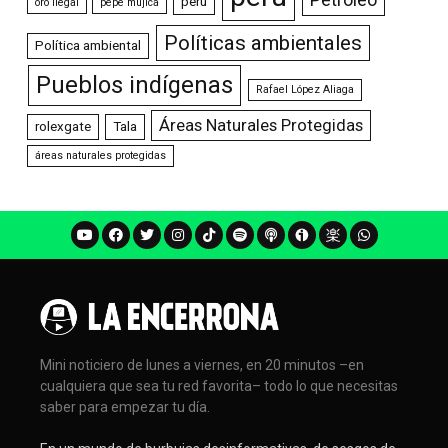
peru
oro ilegal
pepe mujica
Políticas ambientales
Política ambiental
Pueblos indígenas
Rafael López Aliaga
Áreas Naturales Protegidas
rolexgate
Tala
áreas naturales protegidas
Mini noticiero de lunes a viernes, en 20 minutos –en
cualquiera que sea tu red favorita– todo lo que necesitas
saber para empezar tu día.