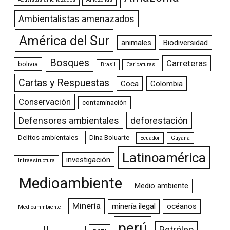
Ambientalistas amenazados
América del Sur
animales
Biodiversidad
Bosques
Carreteras
bolivia
Brasil
Caricaturas
Cartas y Respuestas
Coca
Colombia
Conservación
contaminación
Defensores ambientales
deforestación
Delitos ambientales
Dina Boluarte
Ecuador
Guyana
Latinoamérica
investigación
Infraestructura
Medioambiente
Medio ambiente
Minería
minería ilegal
océanos
Medioammbiente
perú
Petróleo