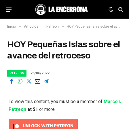
»
»
»
Inicio
Artículos
Patreon
HOY Pequeñas Islas sobre el avance del retroceso
HOY Pequeñas Islas sobre el
avance del retroceso
25/06/2022
PATREON
To view this content, you must be a member of
Marco's
Patreon
at $1
or more
UNLOCK WITH PATREON