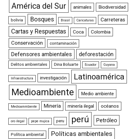
América del Sur
animales
Biodiversidad
Bosques
Carreteras
bolivia
Brasil
Caricaturas
Cartas y Respuestas
Coca
Colombia
Conservación
contaminación
Defensores ambientales
deforestación
Delitos ambientales
Dina Boluarte
Ecuador
Guyana
Latinoamérica
investigación
Infraestructura
Medioambiente
Medio ambiente
Minería
minería ilegal
océanos
Medioammbiente
perú
Petróleo
peru
oro ilegal
pepe mujica
Políticas ambientales
Política ambiental