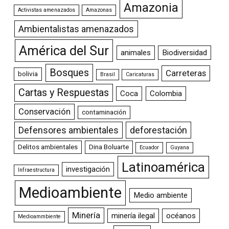
Amazonia
Activistas amenazados
Amazonas
Ambientalistas amenazados
América del Sur
animales
Biodiversidad
Bosques
Carreteras
bolivia
Brasil
Caricaturas
Cartas y Respuestas
Coca
Colombia
Conservación
contaminación
Defensores ambientales
deforestación
Delitos ambientales
Dina Boluarte
Ecuador
Guyana
Latinoamérica
investigación
Infraestructura
Medioambiente
Medio ambiente
Minería
minería ilegal
océanos
Medioammbiente