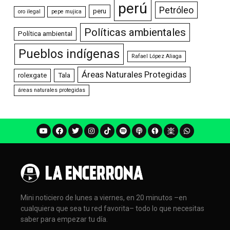
perú
Petróleo
peru
oro ilegal
pepe mujica
Políticas ambientales
Política ambiental
Pueblos indígenas
Rafael López Aliaga
Áreas Naturales Protegidas
rolexgate
Tala
áreas naturales protegidas
Mini noticiero de lunes a viernes, en 20 minutos –en
cualquiera que sea tu red favorita– todo lo que necesitas
saber para empezar tu día.